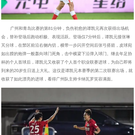
广州和青岛比赛的第81分钟，负伤初愈的谭凯元再次获得出场机
会，替补登场后跑动积极、表现活跃。登场仅7分钟后，谭凯元接张琳
芃分球，在禁区前沿右侧内切，横带一步闪开空间后张弓搭箭，皮球宛
如出膛的炮弹一般轰向球门死角，击中横梁下沿弹入球门。继去年足协
杯的个人首球后，谭凯元又收获了个人首个职业联赛进球，为自己即将
到来的20岁生日送上大礼。这仅是谭凯元本赛季的第二次联赛出场，就
收获了如此漂亮的进球，看得广州队主帅卡纳瓦罗笑容满面。