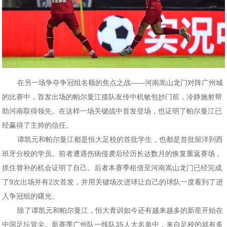
在另一场争夺争冠组名额的焦点之战——河南嵩山龙门对阵广州城
的比赛中，首发出场的帕尔曼江接队友传中机敏包抄门前，冷静施射帮
助河南取得领先。在这样一场关键战中首发登场，也证明了帕尔曼江已
经赢得了主帅的信任。
谭凯元和帕尔曼江都是恒大足校的首批学生，也都是首批留洋到西
班牙分校的学员。前者遭遇伤病侵袭后经历长达数月的恢复重返赛场，
抓住替补的机会证明了自己。后者本赛季租借至河南嵩山龙门已经完成
了9次出场并有2次首发，并用关键场次进球让自己的球队一度看到了进
入争冠组的曙光。
除了谭凯元和帕尔曼江，恒大青训如今还有越来越多的新星开始在
中国足坛冒尖。新赛季广州队一线队35人大名单中，来自足校的就有多