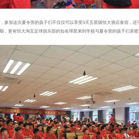
，参加这次夏令营的孩子们不仅仅可以享受3天五星级恒大酒店食宿，还
期，更有恒大淘宝足球俱乐部的知名球星来到学校与夏令营的孩子们亲密