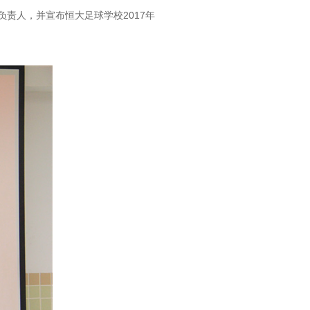
责人，并宣布恒大足球学校2017年