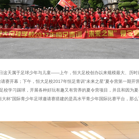
5日这天属于足球少年与儿童——上午，恒大足校创办以来规模最大、历时
球邀请赛开幕；下午，恒大足校2017年恒足青训“未来之星”夏令营第一期开
足校学习踢球，开展各种好玩有趣又有营养的夏令营项目，并且和因为夏
远·恒大杯”国际青少年足球邀请赛搭建的是高水平青少年国际比赛平台，那