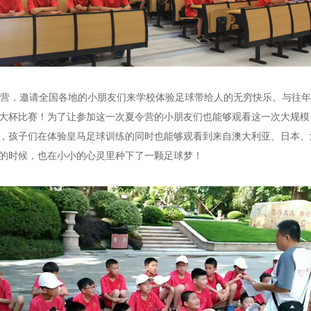
营，邀请全国各地的小朋友们来学校体验足球带给人的无穷快乐。与往年
大杯比赛！为了让参加这一次夏令营的小朋友们也能够观看这一次大规模
，孩子们在体验皇马足球训练的同时也能够观看到来自澳大利亚、日本、
的时候，也在小小的心灵里种下了一颗足球梦！