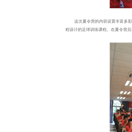
这次夏令营的内容设置丰富多彩
程设计的足球训练课程。在夏令营后