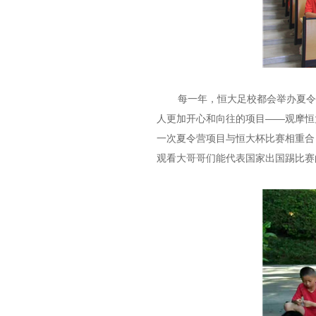
每一年，恒大足校都会举办夏令
人更加开心和向往的项目——观摩恒
一次夏令营项目与恒大杯比赛相重合
观看大哥哥们能代表国家出国踢比赛