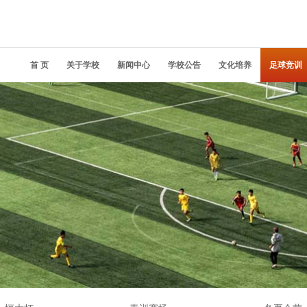
首 页
关于学校
新闻中心
学校公告
文化培养
足球竞训