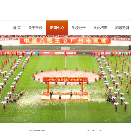
首 页
关于学校
新闻中心
学校公告
文化培养
足球竞训