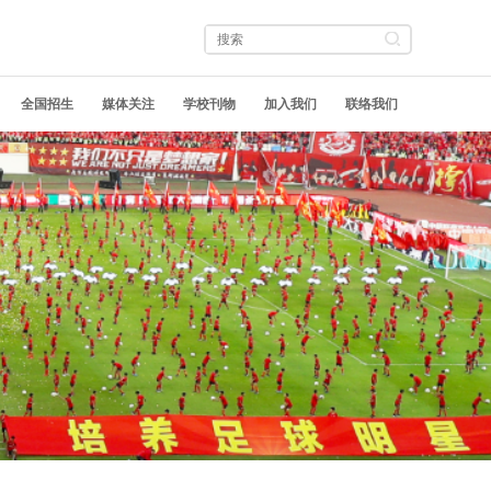
全国招生
媒体关注
学校刊物
加入我们
联络我们